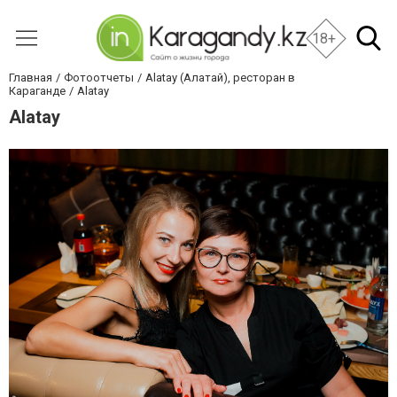
18+
Главная
Фотоотчеты
Alatay (Алатай), ресторан в
Караганде
Alatay
Alatay