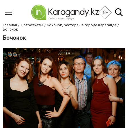
18+
Главная
Фотоотчеты
Бочонок, ресторан в городе Караганда
Бочонок
Бочонок