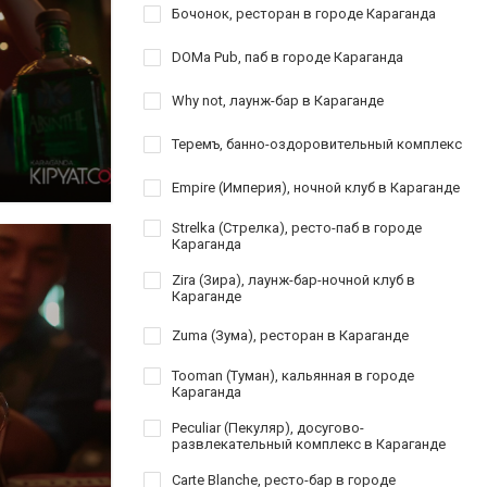
Бочонок, ресторан в городе Караганда
DOMa Pub, паб в городе Караганда
Why not, лаунж-бар в Караганде
Теремъ, банно-оздоровительный комплекс
Empire (Империя), ночной клуб в Караганде
Strelka (Стрелка), ресто-паб в городе
Караганда
Zira (Зира), лаунж-бар-ночной клуб в
Караганде
Zuma (Зума), ресторан в Караганде
Tooman (Туман), кальянная в городе
Караганда
Peculiar (Пекуляр), досугово-
развлекательный комплекс в Караганде
Carte Blanche, ресто-бар в городе