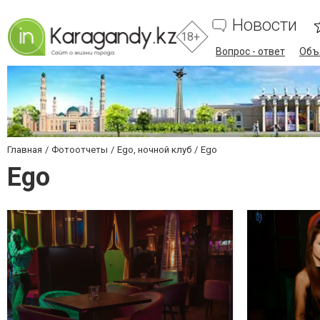
Новости
18+
Вопрос - ответ
Объ
Главная
Фотоотчеты
Ego, ночной клуб
Ego
Ego