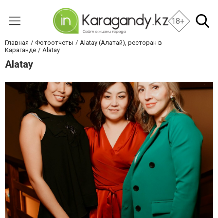
18+
Главная
Фотоотчеты
Alatay (Алатай), ресторан в
Караганде
Alatay
Alatay