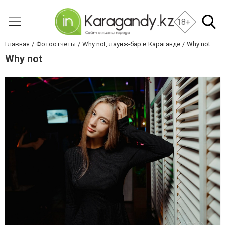
18+
Главная
Фотоотчеты
Why not, лаунж-бар в Караганде
Why not
Why not