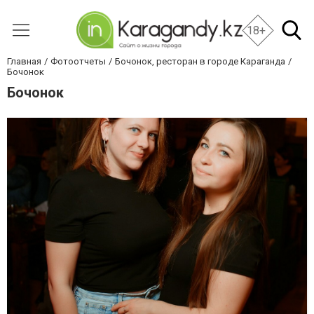
18+
Главная
Фотоотчеты
Бочонок, ресторан в городе Караганда
Бочонок
Бочонок