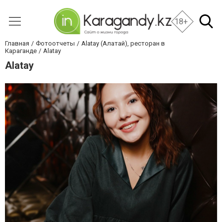
18+
Главная
Фотоотчеты
Alatay (Алатай), ресторан в
Караганде
Alatay
Alatay