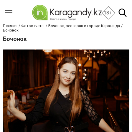
18+
Главная
Фотоотчеты
Бочонок, ресторан в городе Караганда
Бочонок
Бочонок