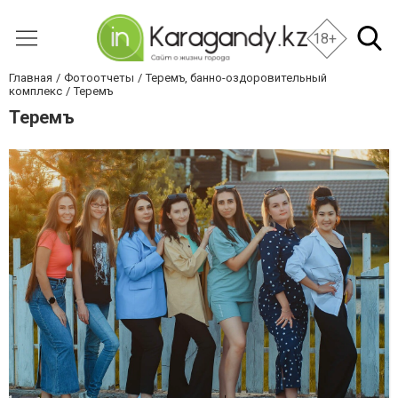
18+
Главная
Фотоотчеты
Теремъ, банно-оздоровительный
комплекс
Теремъ
Теремъ