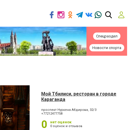
Спецраздел
Новости спорта
Мой Тбилиси, ресторан в городе
Караганда
проспект Нуркена Абдирова, 32/3
+77212477758
0
нет оценок
0 оценок и отзывов