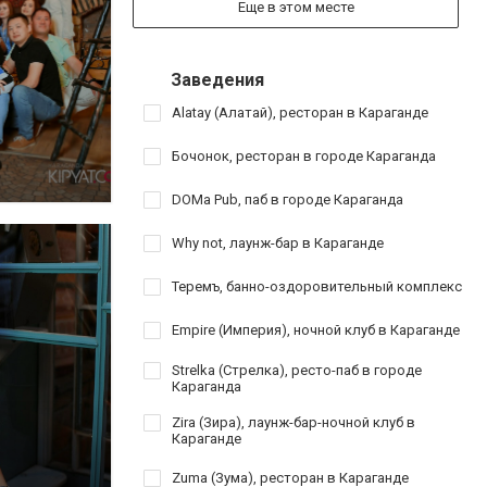
Еще в этом месте
Заведения
Alatay (Алатай), ресторан в Караганде
Бочонок, ресторан в городе Караганда
DOMa Pub, паб в городе Караганда
Why not, лаунж-бар в Караганде
Теремъ, банно-оздоровительный комплекс
Empire (Империя), ночной клуб в Караганде
Strelka (Стрелка), ресто-паб в городе
Караганда
Zira (Зира), лаунж-бар-ночной клуб в
Караганде
Zuma (Зума), ресторан в Караганде