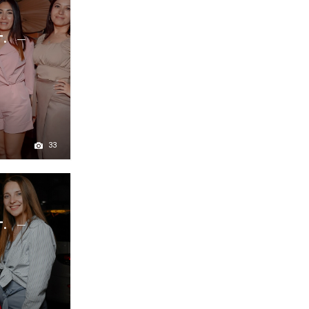
г.
33
г.