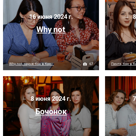
16 июня 2024 г.
8
Why not
67
Why not, лаунж-бар в Кар...
Пинта, бар в 
8 июня 2024 г.
7
Бочонок