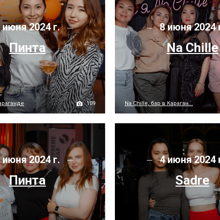
 июня 2024 г.
8 июня 2024 
Пинта
Na Chille
109
Караганде
Na Chille, бар в Караган...
 июня 2024 г.
4 июня 2024 
Пинта
Sadre