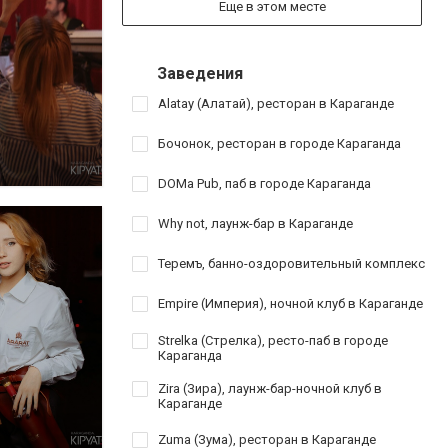
Еще в этом месте
Заведения
Alatay (Алатай), ресторан в Караганде
Бочонок, ресторан в городе Караганда
DOMa Pub, паб в городе Караганда
Why not, лаунж-бар в Караганде
Теремъ, банно-оздоровительный комплекс
Empire (Империя), ночной клуб в Караганде
Strelka (Стрелка), ресто-паб в городе
Караганда
Zira (Зира), лаунж-бар-ночной клуб в
Караганде
Zuma (Зума), ресторан в Караганде