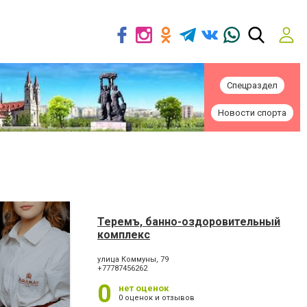
Спецраздел
Новости спорта
Теремъ, банно-оздоровительный
комплекс
улица Коммуны, 79
+77787456262
0
нет оценок
0 оценок и отзывов