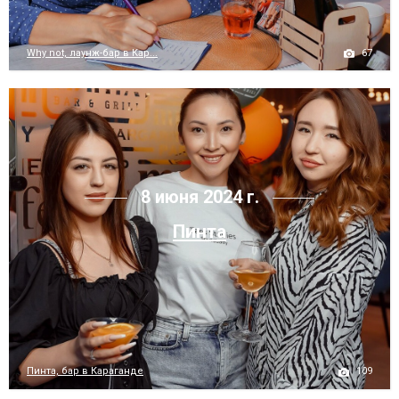
67
Why not, лаунж-бар в Кар...
8 июня 2024 г.
Пинта
109
Пинта, бар в Караганде