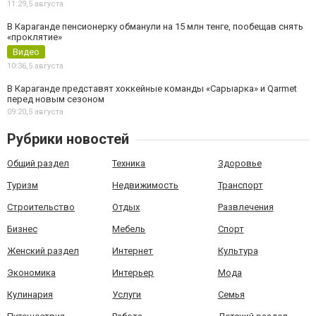
11:29,
5 августа
В Караганде пенсионерку обманули на 15 млн тенге, пообещав снять
«проклятие»
Видео
10:36,
5 августа
В Караганде представят хоккейные команды «Сарыарка» и Qarmet
перед новым сезоном
09:20,
5 августа
Рубрики новостей
Общий раздел
Техника
Здоровье
Туризм
Недвижимость
Транспорт
Строительство
Отдых
Развлечения
Бизнес
Мебель
Спорт
Женский раздел
Интернет
Культура
Экономика
Интерьер
Мода
Кулинария
Услуги
Семья