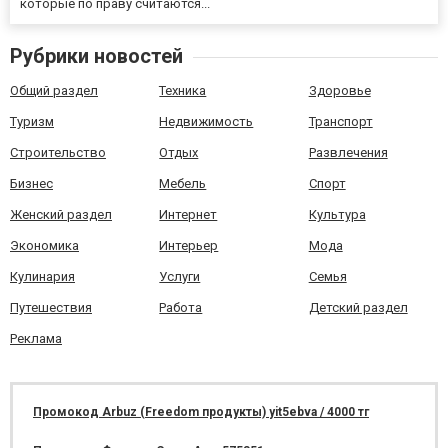
которые по праву считаются...
Рубрики новостей
Общий раздел
Техника
Здоровье
Туризм
Недвижимость
Транспорт
Строительство
Отдых
Развлечения
Бизнес
Мебель
Спорт
Женский раздел
Интернет
Культура
Экономика
Интерьер
Мода
Кулинария
Услуги
Семья
Путешествия
Работа
Детский раздел
Реклама
Промокод Arbuz (Freedom продукты) yit5ebva / 4000 тг