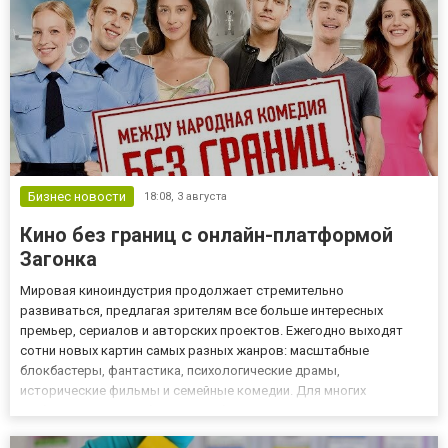
Бизнес новости
18:08,
3 августа
Кино без границ с онлайн-платформой
Загонка
Мировая киноиндустрия продолжает стремительно
развиваться, предлагая зрителям все больше интересных
премьер, сериалов и авторских проектов. Ежегодно выходят
сотни новых картин самых разных жанров: масштабные
блокбастеры, фантастика, психологические драмы,
исторические фильмы и семейные комедии. Для многих
любителей кино удобным способом познакомиться с новинками
и уже ставшей классикой остается Загонка, где можно