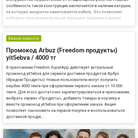
особенность такой конструкции заключается в наличии катушки,
на которую аккуратно наматывается кабель. Это позволяет
избежать спутывания провода, упрощает хранение и делает
использование более комфортным. Такие удлинители широко
применяются на строительных площадках, в мастерских, г...
Бизнес новости
Промокод Arbuz (Freedom продукты)
yit5ebva / 4000 тг
В приложении Freedom SuperApp действует актуальный
промокод yit5ebva для сервиса доставки продуктов Арбуз
(Фридом Продукты). Новые пользователи могут получить
кешбэк 4000 тенге при оформлении первого заказа от 10 000
тенге. Для этого достаточно зарегистрироваться в приложении,
выбрать сервис «Продукты», добавить товары в корзину и
ввести промокод yit5ebva при оформлении заказа. Акция
позволяет сэкономить на первой покупке и воспользоваться
доставкой продук...