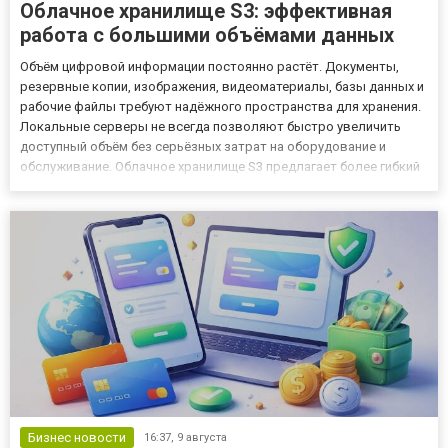
Облачное хранилище S3: эффективная
работа с большими объёмами данных
Объём цифровой информации постоянно растёт. Документы,
резервные копии, изображения, видеоматериалы, базы данных и
рабочие файлы требуют надёжного пространства для хранения.
Локальные серверы не всегда позволяют быстро увеличить
доступный объём без серьёзных затрат на оборудование и
обслуживание. Облачное хранилище S3 предлагает более гибкий
подход. Информация размещается в масштабируемой
инфраструктуре и доступна через интернет или программные
интерфейсы....
Бизнес новости
16:37,
9 августа