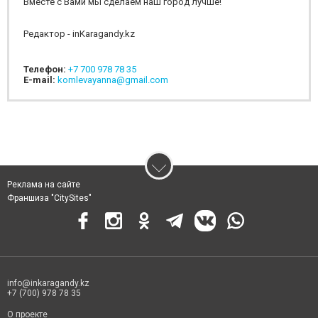
Вместе с Вами мы сделаем наш город лучше!
Редактор - inKaragandy.kz
Телефон:
+7 700 978 78 35
E-mail:
komlevayanna@gmail.com
Реклама на сайте
Франшиза "CitySites"
info@inkaragandy.kz
+7 (700) 978 78 35
О проекте