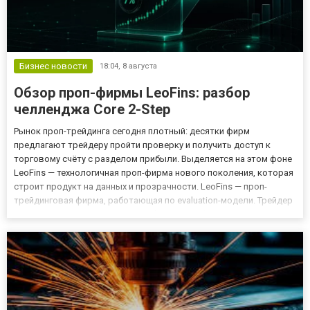
Бизнес новости
18:04,
8 августа
Обзор проп-фирмы LeoFins: разбор
челленджа Core 2-Step
Рынок проп-трейдинга сегодня плотный: десятки фирм
предлагают трейдеру пройти проверку и получить доступ к
торговому счёту с разделом прибыли. Выделяется на этом фоне
LeoFins — технологичная проп-фирма нового поколения, которая
строит продукт на данных и прозрачности. LeoFins — проп-
трейдинговая фирма, работающая по evaluation-модели. Трейдер
оплачивает участие в проверке (челлендже), торгует на
симулированном счёте по заранее известным правилам и при
выпо...