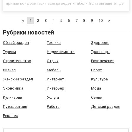
прямая конфронтация всегда ведет к гибели. Если вы ищете, где
выгодно пополнить баланс для других кооперативных проектов,
загляните на Ростелеком Игры. Роль монстров в мрачн...
«
1
2
3
4
5
6
7
8
9
10
»
Рубрики новостей
Общий раздел
Техника
Здоровье
Туризм
Недвижимость
Транспорт
Строительство
Отдых
Развлечения
Бизнес
Мебель
Спорт
Женский раздел
Интернет
Культура
Экономика
Интерьер
Мода
Кулинария
Услуги
Семья
Путешествия
Работа
Детский раздел
Реклама