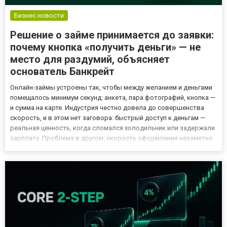
Бизнес новости
Решение о займе принимается до заявки:
почему кнопка «получить деньги» — не
место для раздумий, объясняет
основатель Банкрейт
Онлайн-займы устроены так, чтобы между желанием и деньгами
помещалось минимум секунд: анкета, пара фотографий, кнопка —
и сумма на карте. Индустрия честно довела до совершенства
скорость, и в этом нет заговора: быстрый доступ к деньгам —
реальная ценность, когда сломался холодильник или задержали
зарплату. Проблема в другом: скорость оформления незаметно
съела время на размышление. Раньше его навязывала сама
процедура — дорога в офис, очередь, разговор с м...