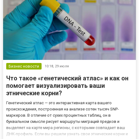
подобрать фильм по своим предпочтениям и на...
Бизнес новости
10:18,
29 июля
Что такое «генетический атлас» и как он
помогает визуализировать ваши
этнические корни?
Генетический атлас — это интерактивная карта вашего
происхождения, построенная на анализе сотен тысяч SNP-
маркеров. В отличие от сухих процентных таблиц, он в
буквальном смысле рисует маршруты миграций предков и
выделяет на карте мира регионы, с которыми совпадает ваш
ДНК-профиль. Если вы решили узнать свои этнические корни и