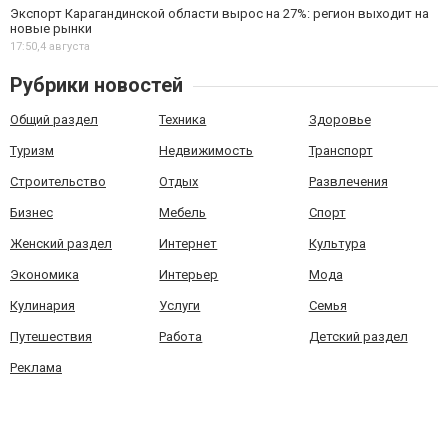
Экспорт Карагандинской области вырос на 27%: регион выходит на
новые рынки
17:50,
4 августа
Рубрики новостей
Общий раздел
Техника
Здоровье
Туризм
Недвижимость
Транспорт
Строительство
Отдых
Развлечения
Бизнес
Мебель
Спорт
Женский раздел
Интернет
Культура
Экономика
Интерьер
Мода
Кулинария
Услуги
Семья
Путешествия
Работа
Детский раздел
Реклама