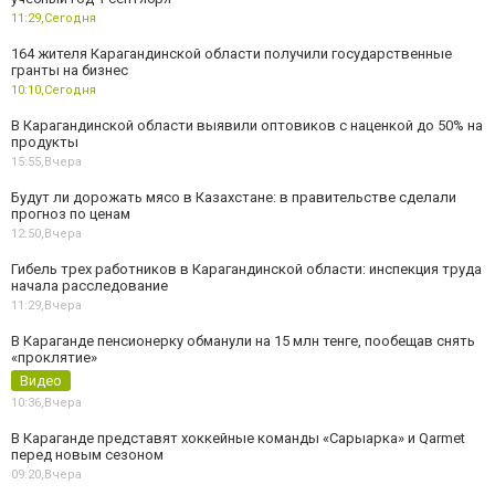
11:29,
Сегодня
164 жителя Карагандинской области получили государственные
гранты на бизнес
10:10,
Сегодня
В Карагандинской области выявили оптовиков с наценкой до 50% на
продукты
15:55,
Вчера
Будут ли дорожать мясо в Казахстане: в правительстве сделали
прогноз по ценам
12:50,
Вчера
Гибель трех работников в Карагандинской области: инспекция труда
начала расследование
11:29,
Вчера
В Караганде пенсионерку обманули на 15 млн тенге, пообещав снять
«проклятие»
Видео
10:36,
Вчера
В Караганде представят хоккейные команды «Сарыарка» и Qarmet
перед новым сезоном
09:20,
Вчера