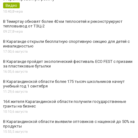
Видео
10:40,
Вчера
В Темиртау обновят более 40 км теплосетей и реконструируют
тепловывод от ТЭЦ-2
09:27,
Вчера
В Караганде открыли бесплатную спортивную секцию для детей с
инвалидностью
17:00,
6 августа
В Караганде пройдет экологический фестиваль ECO FEST с призами
за пластиковые бутылки
16:05,
6 августа
В Карагандинской области более 175 тысяч школьников начнут
учебный год 1 сентября
11:29,
6 августа
164 жителя Карагандинской области получили государственные
гранты на бизнес
10:10,
6 августа
В Карагандинской области выявили оптовиков с наценкой до 50% на
продукты
15:55,
5 августа