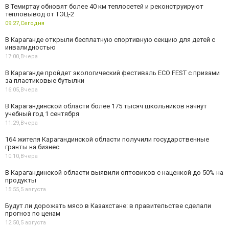
В Темиртау обновят более 40 км теплосетей и реконструируют
тепловывод от ТЭЦ-2
09:27,
Сегодня
В Караганде открыли бесплатную спортивную секцию для детей с
инвалидностью
17:00,
Вчера
В Караганде пройдет экологический фестиваль ECO FEST с призами
за пластиковые бутылки
16:05,
Вчера
В Карагандинской области более 175 тысяч школьников начнут
учебный год 1 сентября
11:29,
Вчера
164 жителя Карагандинской области получили государственные
гранты на бизнес
10:10,
Вчера
В Карагандинской области выявили оптовиков с наценкой до 50% на
продукты
15:55,
5 августа
Будут ли дорожать мясо в Казахстане: в правительстве сделали
прогноз по ценам
12:50,
5 августа