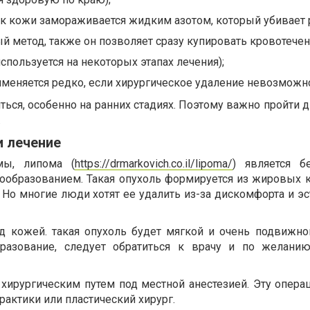
ок кожи замораживается жидким азотом, который убивает р
й метод, также он позволяет сразу купировать кровотечен
пользуется на некоторых этапах лечения);
именяется редко, если хирургическое удаление невозможн
ься, особенно на ранних стадиях. Поэтому важно пройти 
.
и лечение
мы, липома (
https://drmarkovich.co.il/lipoma/
) является б
образованием. Такая опухоль формируется из жировых к
 Но многие люди хотят ее удалить из-за дискомфорта и э
д кожей. такая опухоль будет мягкой и очень подвижно
разование, следует обратиться к врачу и по желани
 хирургическим путем под местной анестезией. Эту опер
рактики или пластический хирург.