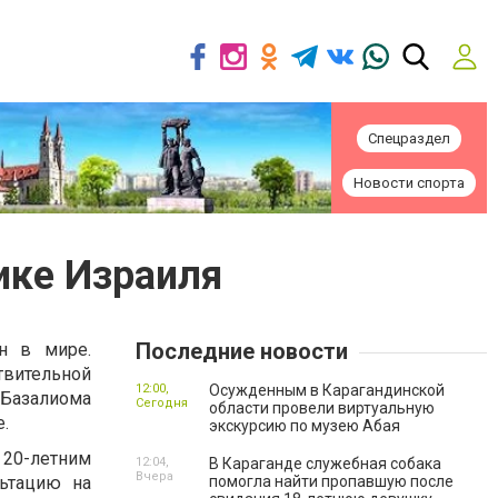
Спецраздел
Новости спорта
ике Израиля
Последние новости
н в мире.
твительной
12:00,
Осужденным в Карагандинской
 Базалиома
Сегодня
области провели виртуальную
.
экскурсию по музею Абая
 20-летним
12:04,
В Караганде служебная собака
Вчера
ьтацию на
помогла найти пропавшую после