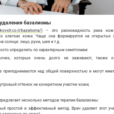
 удаления базалиомы
rkovich.co.il/bazalioma/
) – это разновидность рака кожи
ых клетках кожи. Чаще она формируется на открытых з
 солнце: лицо, руки, шея и т.д.
росто определить по характерным симптомам:
вочек, которые очень долго не заживают, также о
е приподнимаются над общей поверхностью и могут име
тровый оттенок на конкретном участке кожи;
редлагает несколько методов терапии базалиомы:
мый простой и эффективный метод. Врач удаляет этот уч
я здоровую по краю);