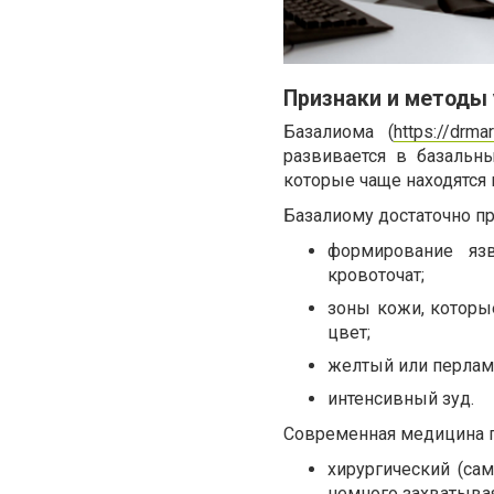
Признаки и методы
Базалиома (
https://drma
развивается в базальн
которые чаще находятся на
Базалиому достаточно п
формирование яз
кровоточат;
зоны кожи, которы
цвет;
желтый или перламу
интенсивный зуд.
Современная медицина п
хирургический (са
немного захватыва