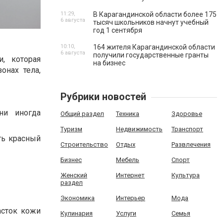
11:29,
В Карагандинской области более 175
6 августа
тысяч школьников начнут учебный
год 1 сентября
10:10,
164 жителя Карагандинской области
6 августа
получили государственные гранты
, которая
на бизнес
онах тела,
Рубрики новостей
ни иногда
Общий раздел
Техника
Здоровье
Туризм
Недвижимость
Транспорт
ть красный
Строительство
Отдых
Развлечения
Бизнес
Мебель
Спорт
Женский
Интернет
Культура
раздел
Экономика
Интерьер
Мода
асток кожи
Кулинария
Услуги
Семья