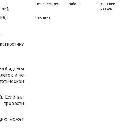
Путешествия
Работа
Детский
ак);
раздел
ие);
Реклама
о.
диагностику
езобидным
леток и не
стетической
й. Если вы
ю провести
ацию может