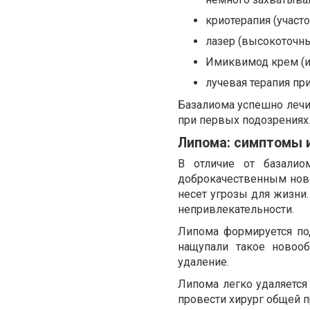
криотерапия (участ
лазер (высокоточны
Имиквимод крем (ис
лучевая терапия пр
Базалиома успешно лечит
при первых подозрениях
Липома: симптомы 
В отличие от базалио
доброкачественным ново
несет угрозы для жизни.
непривлекательности.
Липома формируется по
нащупали такое новооб
удаление.
Липома легко удаляется
провести хирург общей п