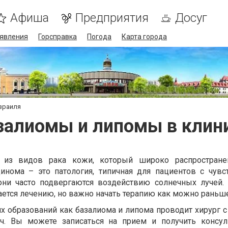
Афиша
Предприятия
Досуг
явления
Горсправка
Погода
Карта города
зраиля
залиомы и липомы в клин
 из видов рака кожи, который широко распростране
инома – это патология, типичная для пациентов с чувс
 они часто подвергаются воздействию солнечных лучей.
ется лечению, но важно начать терапию как можно раньше
х образований как базалиома и липома проводит хирург с
ч. Вы можете записаться на прием и получить консул