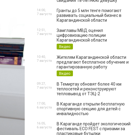
свидания 18-летнюю девушку
14:00,
Гранты до 5 млн тенге помогают
7 августа
развивать социальный бизнес в
Карагандинской области
12:51,
Замглавы МВД оценил
7 августа
цифровизацию полиции
Карагандинской области
Видео
10:40,
Жителям Карагандинской области
7 августа
предлагают бесплатное обучение и
гарантированную работу
Видео
09:27,
В Темиртау обновят более 40 км
7 августа
теплосетей и реконструируют
тепловывод от ТЭЦ-2
17:00,
В Караганде открыли бесплатную
6 августа
спортивную секцию для детей с
инвалидностью
16:05,
В Караганде пройдет экологический
6 августа
фестиваль ECO FEST с призами за
пластиковые бутылки