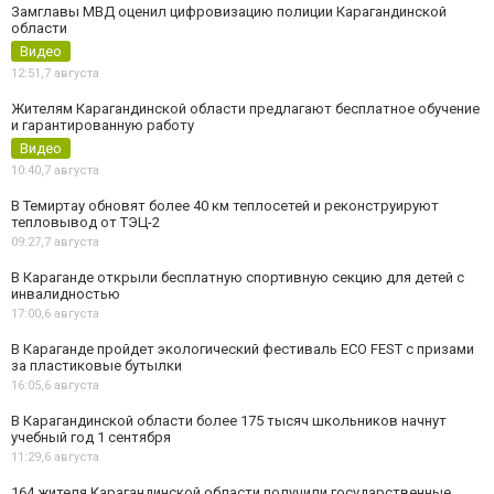
Замглавы МВД оценил цифровизацию полиции Карагандинской
области
Видео
12:51,
7 августа
Жителям Карагандинской области предлагают бесплатное обучение
и гарантированную работу
Видео
10:40,
7 августа
В Темиртау обновят более 40 км теплосетей и реконструируют
тепловывод от ТЭЦ-2
09:27,
7 августа
В Караганде открыли бесплатную спортивную секцию для детей с
инвалидностью
17:00,
6 августа
В Караганде пройдет экологический фестиваль ECO FEST с призами
за пластиковые бутылки
16:05,
6 августа
В Карагандинской области более 175 тысяч школьников начнут
учебный год 1 сентября
11:29,
6 августа
164 жителя Карагандинской области получили государственные