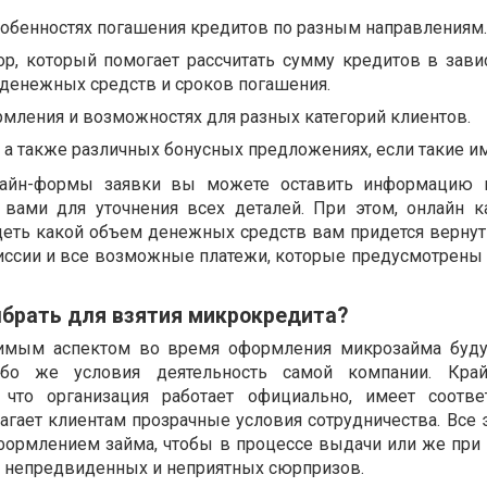
собенностях погашения кредитов по разным направлениям.
тор, который помогает рассчитать сумму кредитов в зави
денежных средств и сроков погашения.
рмления и возможностях для разных категорий клиентов.
, а также различных бонусных предложениях, если такие и
лайн-формы заявки вы можете оставить информацию н
вами для уточнения всех деталей. При этом, онлайн к
деть какой объем денежных средств вам придется вернут
иссии и все возможные платежи, которые предусмотрены
брать для взятия микрокредита?
мым аспектом во время оформления микрозайма буду
ибо же условия деятельность самой компании. Кра
 что организация работает официально, имеет соотв
агает клиентам прозрачные условия сотрудничества. Все 
формлением займа, чтобы в процессе выдачи или же при
ло непредвиденных и неприятных сюрпризов.