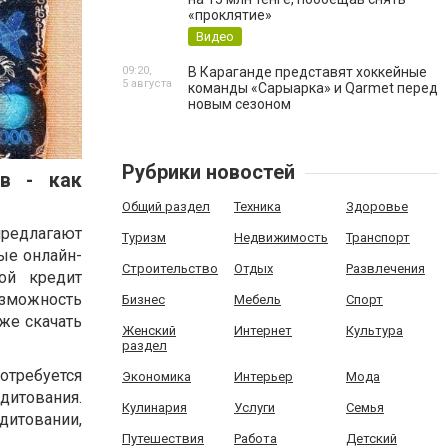
«проклятие»
Видео
09:20,
В Караганде представят хоккейные
5 августа
команды «Сарыарка» и Qarmet перед
новым сезоном
Рубрики новостей
в - как
Общий раздел
Техника
Здоровье
предлагают
Туризм
Недвижимость
Транспорт
ые онлайн-
Строительство
Отдых
Развлечения
ой кредит
озможность
Бизнес
Мебель
Спорт
кже скачать
Женский
Интернет
Культура
раздел
потребуется
Экономика
Интерьер
Мода
дитования.
Кулинария
Услуги
Семья
едитовании,
Путешествия
Работа
Детский