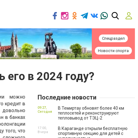
Спецраздел
Новости спорта
ь его в 2024 году?
Последние новости
нии можно
о кредит в
09:27,
В Темиртау обновят более 40 км
 довольно
Сегодня
теплосетей и реконструируют
н в банках
тепловывод от ТЭЦ-2
олонгации
17:00,
В Караганде открыли бесплатную
 того, что
Вчера
спортивную секцию для детей с
 сложного