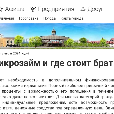
Афиша
Предприятия
Досуг
явления
Горсправка
Погода
Карта города
ь его в 2024 году?
крозайм и где стоит брат
ет необходимость в дополнительном финансирова
несколькими вариантами. Первый наиболее привычный - эт
е проценты с возможностью его погашения в течение
редко даже нескольких лет. Для многих категорий гражда
 индивидуальные предложения, есть возможность пр
о взять денежные средства под определенную цель. Ввиду
сматривает довольно крупную сумму, а также требует