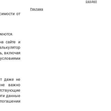
раздел
Реклама
симости от
меются.
а сайте и
алькулятор
ь, включая
 условиями
т даже не
йне важно
етствующие
эти данные
 погашении