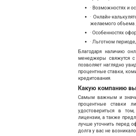
· Возможностях и о
· Онлайн-калькуля
желаемого объема 
· Особенностях офо
· Льготном периоде
Благодаря наличию он
менеджеры свяжутся с 
позволяет наглядно уви
процентные ставки, ком
кредитования.
Какую компанию вы
Самым важным и значи
процентные ставки л
удостовериться в том,
лицензии, а также предл
лучше уточнить перед о
долга у вас не возника