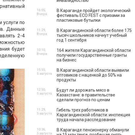
инвалидностью
ернативный
16:05,
В Караганде пройдет экологический
Вчера
фестиваль ECO FEST с призами за
пластиковые бутылки
м услуги по
в. Данные
11:29,
В Карагандинской области более 175
Вчера
авлять 2-4
тысяч школьников начнут учебный
год 1 сентября
зможностью
ания будет
10:10,
164 жителя Карагандинской области
Вчера
ределенную
получили государственные гранты
на бизнес
15:55,
В Карагандинской области выявили
5 августа
оптовиков с наценкой до 50% на
продукты
12:50,
Будут ли дорожать мясо в
5 августа
Казахстане: в правительстве
сделали прогноз по ценам
11:29,
Гибель трех работников в
5 августа
Карагандинской области: инспекция
труда начала расследование
10:36,
В Караганде пенсионерку обманули
5 августа
на 15 млн тенге, пообещав снять