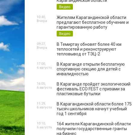
Карагандинской области
Видео
10:40,
Жителям Карагандинской области
Вчера
предлагают бесплатное обучение и
гарантированную работу
Видео
09:27,
В Темиртау обновят более 40 км
Вчера
теплосетей и реконструируют
тепловывод от ТЭЦ-2
17:00,
В Караганде открыли бесплатную
6 августа
спортивную секцию для детей с
инвалидностью
16:05,
В Караганде пройдет экологический
6 августа
фестиваль ECO FEST с призами за
пластиковые бутылки
11:29,
В Карагандинской области более 175
6 августа
тысяч школьников начнут учебный
год 1 сентября
10:10,
164 жителя Карагандинской области
6 августа
получили государственные гранты
на бизнес