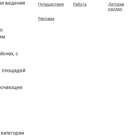
ли ведения
Путешествия
Работа
Детский
раздел
Реклама
то
им
йонах, с
х площадей
лючающее:
 категории