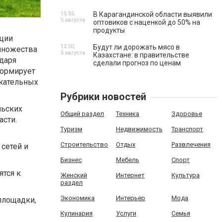
15:55,
В Карагандинской области выявили
5 августа
оптовиков с наценкой до 50% на
продукты
ации
12:50,
Будут ли дорожать мясо в
 множества
5 августа
Казахстане: в правительстве
даря
сделали прогноз по ценам
формирует
кательных
Рубрики новостей
льских
Общий раздел
Техника
Здоровье
асти.
Туризм
Недвижимость
Транспорт
Строительство
Отдых
Развлечения
сетей и
Бизнес
Мебель
Спорт
ятся к
Женский
Интернет
Культура
раздел
Экономика
Интерьер
Мода
площадки,
Кулинария
Услуги
Семья