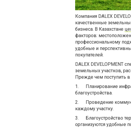
Компания DALEX DEVELOP
качественные земельные
бизнеса. В Казахстане
це
факторов: местоположен
профессиональному подх
удобные и перспективны
покупателей.
DALEX DEVELOPMENT спец
земельных участков, ра
Прежде чем поступить в 
1.
Планирование инфра
благоустройства.
2.
Проведение коммуни
каждому участку.
3.
Благоустройство те
организуются удобные п