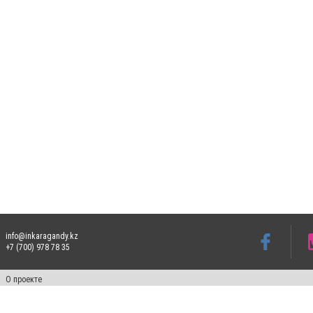
info@inkaragandy.kz
+7 (700) 978 78 35
О проекте
Свидетельство № 17811-СИ от 26 июля 2019 года