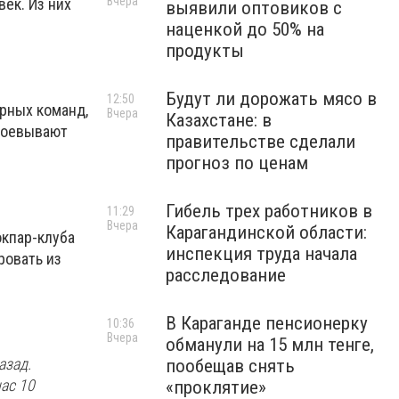
Вчера
ек. Из них
выявили оптовиков с
наценкой до 50% на
продукты
Будут ли дорожать мясо в
12:50
орных команд,
Вчера
Казахстане: в
авоевывают
правительстве сделали
прогноз по ценам
Гибель трех работников в
11:29
Вчера
Карагандинской области:
окпар-клуба
инспекция труда начала
ровать из
расследование
В Караганде пенсионерку
10:36
Вчера
обманули на 15 млн тенге,
азад.
пообещав снять
ас 10
«проклятие»