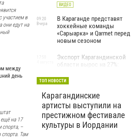
та
ВИДЕО
оявится
с участием в
В Караганде представят
09:20
Вчера
а они едут на
хоккейные команды
ьный
«Сарыарка» и Qarmet перед
новым сезоном
Экспорт Карагандинской
17:50
4 августа
области вырос на 27%:
ром между
регион выходит на новые
шний день
рынки
ТОП НОВОСТИ
Карагандинские
артисты выступили на
 штат
престижном фестивале
 ещё на 17
культуры в Иордании
 спорта, –
 спорта. Там