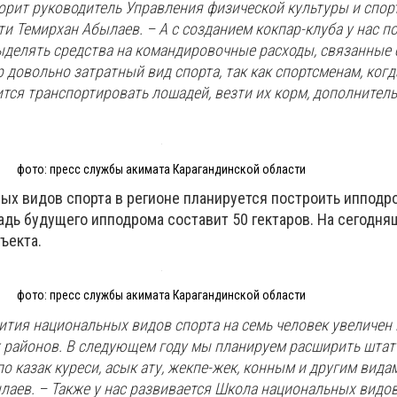
орит руководитель Управления физической культуры и спор
и Темирхан Абылаев. – А с созданием кокпар-клуба у нас п
ыделять средства на командировочные расходы, связанные 
 довольно затратный вид спорта, так как спортсменам, когд
ится транспортировать лошадей, везти их корм, дополнител
фото: пресс службы акимата Карагандинской области
ных видов спорта в регионе планируется построить иппод
адь будущего ипподрома составит 50 гектаров. На сегодня
ъекта.
фото: пресс службы акимата Карагандинской области
вития национальных видов спорта на семь человек увеличен
х районов. В следующем году мы планируем расширить штат
о казак куреси, асык ату, жекпе-жек, конным и другим видам
аев. – Также у нас развивается Школа национальных видов