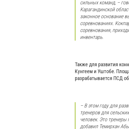
сильных команд, – гов
Карагандинской област
законное основание в
соревнованиях. Кокпар
соревнования, приход
инвентарь.
Также для развития кон
Кунгеем и Уштобе. Площ
разрабатывается ПСД об
– В этом году для раз
тренеров для сельски
человек. Это тренеры п
добавил Темирхан Абыл