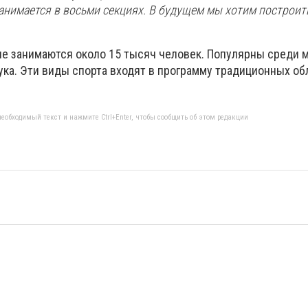
анимается в восьми секциях. В будущем мы хотим построит
не занимаются около 15 тысяч человек. Популярны среди
лука. Эти виды спорта входят в программу традиционных о
еобходимый текст и нажмите Ctrl+Enter, чтобы сообщить об этом редакции