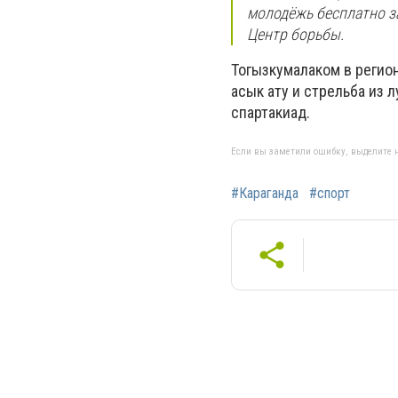
молодёжь бесплатно з
Центр борьбы.
Тогызкумалаком в регио
асык ату и стрельба из 
спартакиад.
Если вы заметили ошибку, выделите н
#Караганда
#спорт