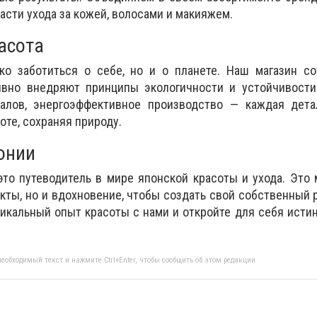
асти ухода за кожей, волосами и макияжем.
асота
ко заботиться о себе, но и о планете. Наш магазин со
ивно внедряют принципы экологичности и устойчивости.
алов, энергоэффективное производство — каждая дета
оте, сохраняя природу.
онии
это путеводитель в мире японской красоты и ухода. Это 
укты, но и вдохновение, чтобы создать свой собственный 
уникальный опыт красоты с нами и откройте для себя исти
еобходимый текст и нажмите Ctrl+Enter, чтобы сообщить об этом редакции