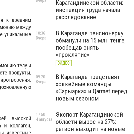
Вчера
Карагандинской области:
инспекция труда начала
расследование
ия к древним
армонию между
В Караганде пенсионерку
10:36
ие уникальные
Вчера
обманули на 15 млн тенге,
пообещав снять
«проклятие»
ВИДЕО
рмонию телу и
ете продукты,
В Караганде представят
09:20
миротворения.
Вчера
хоккейные команды
дохновленную
«Сарыарка» и Qarmet перед
новым сезоном
Экспорт Карагандинской
17:50
оей высокой
4 августа
области вырос на 27%:
 и коллаген,
регион выходит на новые
ы, известные