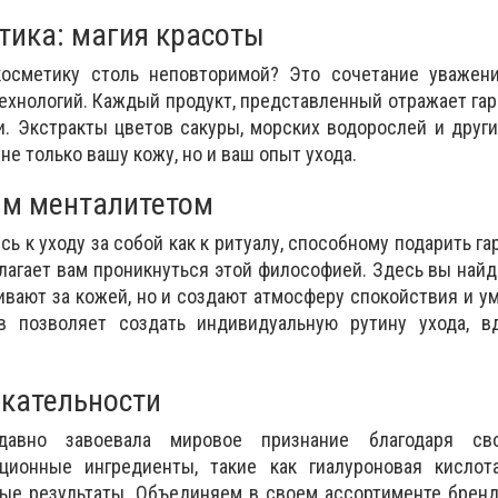
тика: магия красоты
косметику столь неповторимой? Это сочетание уважен
ехнологий. Каждый продукт, представленный отражает г
. Экстракты цветов сакуры, морских водорослей и друг
е только вашу кожу, но и ваш опыт ухода.
ым менталитетом
ь к уходу за собой как к ритуалу, способному подарить га
лагает вам проникнуться этой философией. Здесь вы найд
ивают за кожей, но и создают атмосферу спокойствия и у
в позволяет создать индивидуальную рутину ухода, в
кательности
давно завоевала мировое признание благодаря св
ционные ингредиенты, такие как гиалуроновая кислота
ые результаты. Объединяем в своем ассортименте бренд