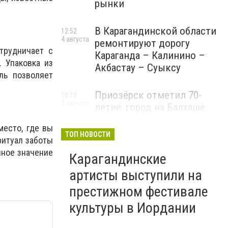
рынки
В Карагандинской области
12:52
4 августа
ремонтируют дорогу
трудничает с
Караганда – Калинино –
 Упаковка из
Акбастау – Суыксу
ль позволяет
Приозёрск отметил 70-
10:10
4 августа
летие: город на Балхаше
делает ставку на туризм и
место, где вы
развитие
ТОП НОВОСТИ
ритуал заботы
нное значение
Карагандинские
артисты выступили на
престижном фестивале
культуры в Иордании