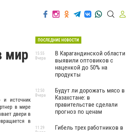
ПОСЛЕДНИЕ НОВОСТИ
в мир
В Карагандинской области
15:55
Вчера
выявили оптовиков с
наценкой до 50% на
продукты
Будут ли дорожать мясо в
12:50
Вчера
Казахстане: в
о и источник
правительстве сделали
ртнер в мире
прогноз по ценам
ывает двери в
евращается в
Гибель трех работников в
11:29