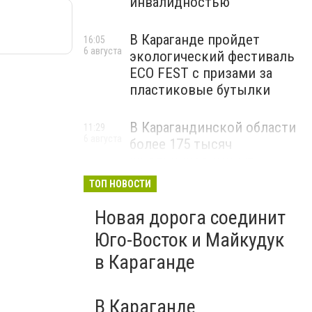
инвалидностью
В Караганде пройдет
16:05
6 августа
экологический фестиваль
ECO FEST с призами за
пластиковые бутылки
В Карагандинской области
11:29
6 августа
более 175 тысяч
школьников начнут
учебный год 1 сентября
ТОП НОВОСТИ
Новая дорога соединит
Юго-Восток и Майкудук
в Караганде
В Караганде