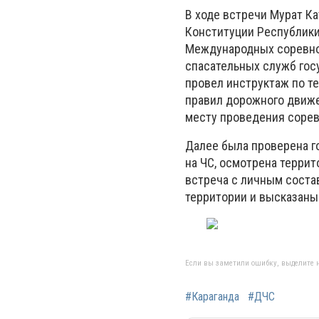
В ходе встречи Мурат К
Конституции Республики
Международных соревнов
спасательных служб гос
провел инструктаж по т
правил дорожного движе
месту проведения сорев
Далее была проверена г
на ЧС, осмотрена терри
встреча с личным соста
территории и высказаны
Если вы заметили ошибку, выделите н
#Караганда
#ДЧС