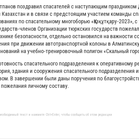
атпанов поздравил спасателей с наступающим праздником
 Казахстан и в связи с предстоящим участием команды сп
аниях по спасательному многоборью «Қазқұтқару-2023», с
ударств-членов Организации тюркских государств пожелал
ехнике безопасности, отдельно остановился на важности 
ния при движении автотранспортной колоны в Алматинску
нований на учебно-тренировочный полигон «Скальный горо
отовность спасательного подразделения к оперативному р
тория, здания и сооружения спасательного подразделения 
вом. В завершении были даны поручения по благоустройст
 пожелания личному составу.
еобходимый текст и нажмите Ctrl+Enter, чтобы сообщить об этом редакции