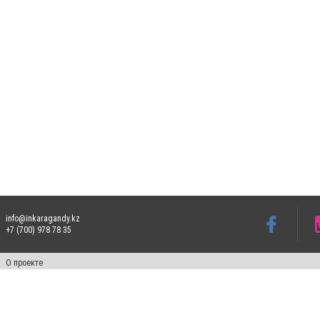
info@inkaragandy.kz
+7 (700) 978 78 35
О проекте
Свидетельство № 17811-СИ от 26 июля 2019 года
Все права защищены. Ретрансляция и цитирование материалов разрешается при ука