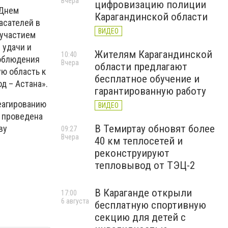
Вчера
цифровизацию полиции
 Днем
Карагандинской области
асателей в
ВИДЕО
 участием
 удачи и
Жителям Карагандинской
10:40
соблюдения
Вчера
области предлагают
ю область к
бесплатное обучение и
д – Астана».
гарантированную работу
еагированию
ВИДЕО
и проведена
В Темиртау обновят более
ву
09:27
Вчера
40 км теплосетей и
реконструируют
тепловывод от ТЭЦ-2
В Караганде открыли
17:00
6 августа
бесплатную спортивную
секцию для детей с