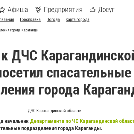
Афиша
Предприятия
Досуг
явления
Горсправка
Погода
Карта города
ления города Караганды
к ДЧС Карагандинско
посетил спасательные
ления города Карага
ДЧС Карагандинской области
да начальник
Департамента по ЧС Карагандинской облас
ательные подразделения города Караганды.