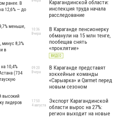
Вчера
Карагандинской области:
ом ранее. В
инспекция труда начала
на 12,6% — до
расследование
9,7% меньше,
В Караганде пенсионерку
10:36
Вчера
обманули на 15 млн тенге,
пообещав снять
, минус 8,3%
«проклятие»
ли в
ВИДЕО
 на 10,4%
В Караганде представят
09:20
Вчера
Астана (734
хоккейные команды
ытаускую
«Сарыарка» и Qarmet перед
новым сезоном
ый высокий
Экспорт Карагандинской
17:50
йку лидеров
4 августа
области вырос на 27%:
регион выходит на новые