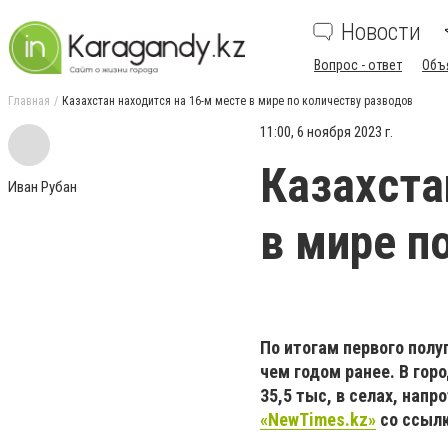
Новости
Вопрос - ответ
Объ
Главная
Казахстан находится на 16-м месте в мире по количеству разводов
11:00, 6 ноября 2023 г.
Казахста
Иван Рубан
в мире п
По итогам первого полу
чем годом ранее. В гор
35,5 тыс, в селах, напр
«NewTimes.kz»
со ссылк