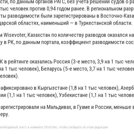
ти, по данным органов РАГС, без учета решений судов о 
1 тыс человек против 0,94 годом ранее. В региональном раз
ы разводимости были зарегистрированы в Восточно-Каза
дарской областях, наименьший — в Туркестанской области.
 Wisevoter, Казахстан по количеству разводов оказался на
оду в РК, по данным портала, коэффициент разводимости сос
 в рейтинге оказались Россия (3-е место, 3,9 на 1 тыс чел
на 1 тыс человек), Беларусь (5-е место, 3,7 на 1 тыс челове
человек).
фиксировано в Кыргызстане (1,8 на 1 тыс человек), Азерб
ии (1,1 на 1 тыс человек), Узбекистане (1,1 на 1 тыс челове
арегистрировали на Мальдивах, в Гуаме и России, меньше 
Перу.
еобходимый текст и нажмите Ctrl+Enter, чтобы сообщить об этом редакции