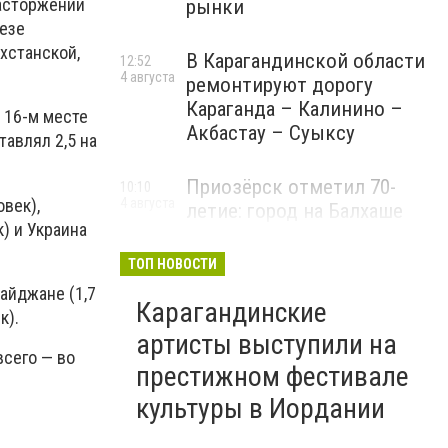
расторжении
рынки
резе
хстанской,
В Карагандинской области
12:52
4 августа
ремонтируют дорогу
Караганда – Калинино –
 16-м месте
Акбастау – Суыксу
тавлял 2,5 на
Приозёрск отметил 70-
10:10
овек),
4 августа
летие: город на Балхаше
к) и Украина
делает ставку на туризм и
развитие
ТОП НОВОСТИ
айджане (1,7
Карагандинские
к).
артисты выступили на
всего — во
престижном фестивале
культуры в Иордании