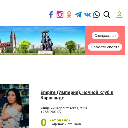
Спецраздел
Новости спорта
Empire (Империя), ночной клуб в
Караганде
улица Университетская, 28/3
+77212909177
0
нет оценок
0 оценок и отзывов