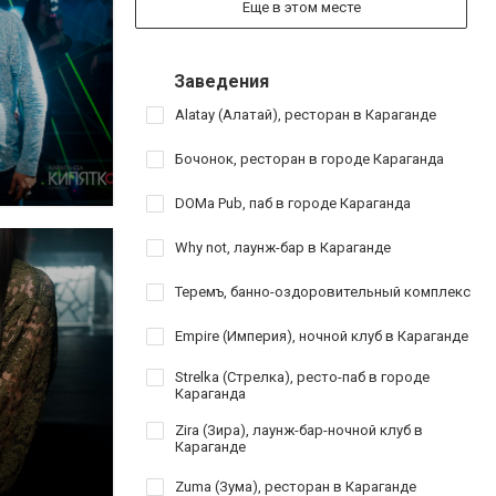
Еще в этом месте
Заведения
Alatay (Алатай), ресторан в Караганде
Бочонок, ресторан в городе Караганда
DOMa Pub, паб в городе Караганда
Why not, лаунж-бар в Караганде
Теремъ, банно-оздоровительный комплекс
Empire (Империя), ночной клуб в Караганде
Strelka (Стрелка), ресто-паб в городе
Караганда
Zira (Зира), лаунж-бар-ночной клуб в
Караганде
Zuma (Зума), ресторан в Караганде