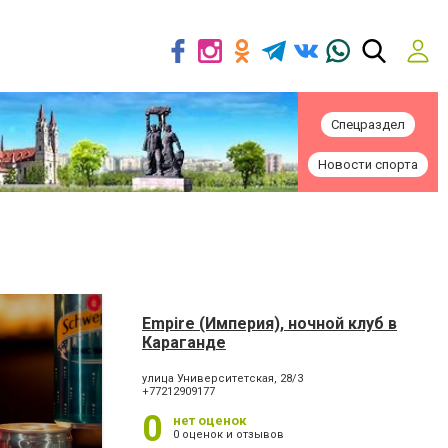
Спецраздел
Новости спорта
Empire (Империя), ночной клуб в
Караганде
улица Университетская, 28/3
+77212909177
0
нет оценок
0 оценок и отзывов