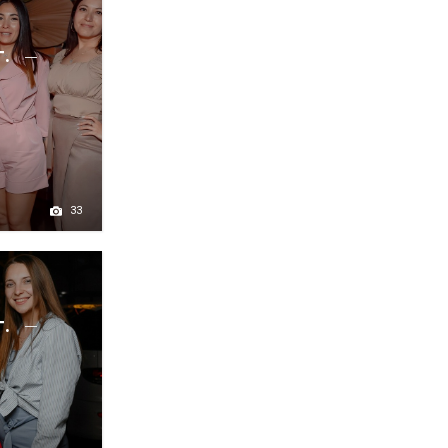
г.
33
г.