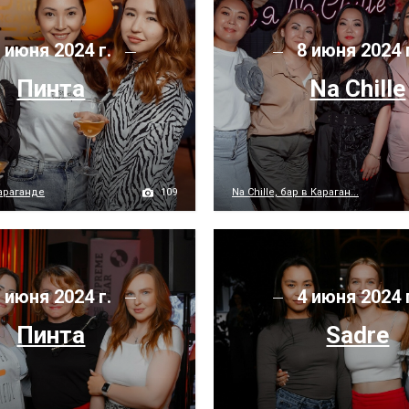
 июня 2024 г.
8 июня 2024 
Пинта
Na Chille
109
Караганде
Na Chille, бар в Караган...
 июня 2024 г.
4 июня 2024 
Пинта
Sadre