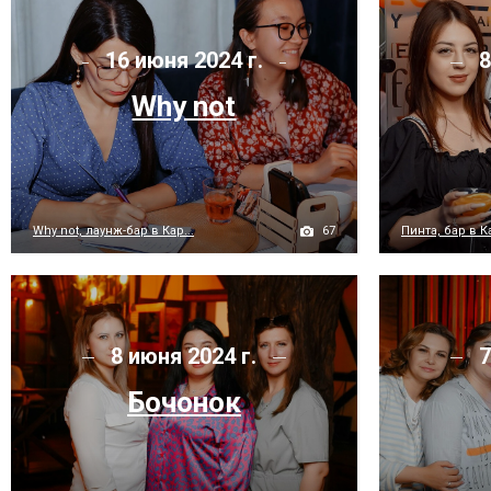
16 июня 2024 г.
8
Why not
67
Why not, лаунж-бар в Кар...
Пинта, бар в 
8 июня 2024 г.
7
Бочонок