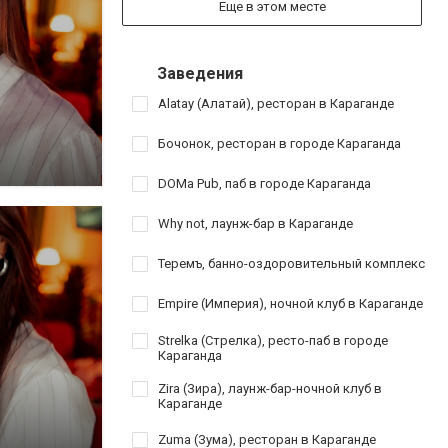
Еще в этом месте
Заведения
Alatay (Алатай), ресторан в Караганде
Бочонок, ресторан в городе Караганда
DOMa Pub, паб в городе Караганда
Why not, лаунж-бар в Караганде
Теремъ, банно-оздоровительный комплекс
Empire (Империя), ночной клуб в Караганде
Strelka (Стрелка), ресто-паб в городе
Караганда
Zira (Зира), лаунж-бар-ночной клуб в
Караганде
Zuma (Зума), ресторан в Караганде