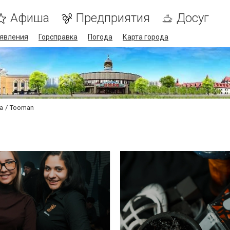
Афиша
Предприятия
Досуг
явления
Горсправка
Погода
Карта города
а
Tooman