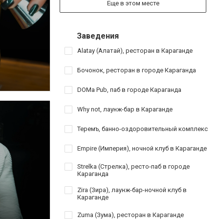
Еще в этом месте
Заведения
Alatay (Алатай), ресторан в Караганде
Бочонок, ресторан в городе Караганда
DOMa Pub, паб в городе Караганда
Why not, лаунж-бар в Караганде
Теремъ, банно-оздоровительный комплекс
Empire (Империя), ночной клуб в Караганде
Strelka (Стрелка), ресто-паб в городе
Караганда
Zira (Зира), лаунж-бар-ночной клуб в
Караганде
Zuma (Зума), ресторан в Караганде