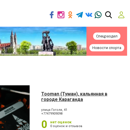
Спецраздел
Новости спорта
Tooman (Туман), кальянная в
городе Караганда
улица Гоголя, 41
+77479909098
0
нет оценок
0 оценок и отзывов