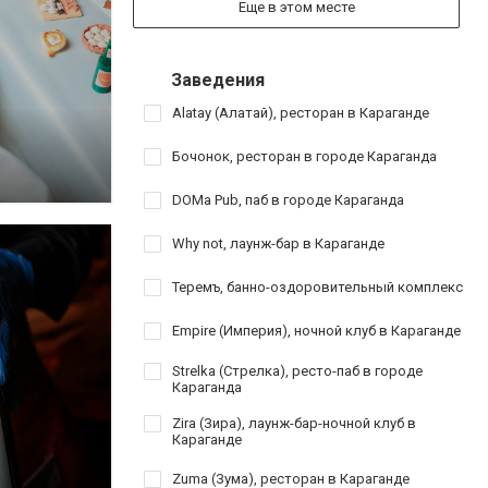
Еще в этом месте
Заведения
Alatay (Алатай), ресторан в Караганде
Бочонок, ресторан в городе Караганда
DOMa Pub, паб в городе Караганда
Why not, лаунж-бар в Караганде
Теремъ, банно-оздоровительный комплекс
Empire (Империя), ночной клуб в Караганде
Strelka (Стрелка), ресто-паб в городе
Караганда
Zira (Зира), лаунж-бар-ночной клуб в
Караганде
Zuma (Зума), ресторан в Караганде