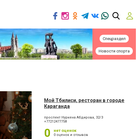
Спецраздел
Новости спорта
Мой Тбилиси, ресторан в городе
Караганда
проспект Нуркена Абдирова, 32/3
+77212477758
0
нет оценок
0 оценок и отзывов