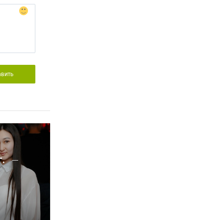
авить
г.