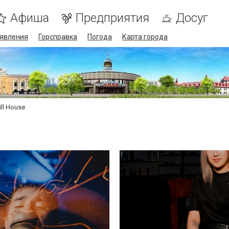
Афиша
Предприятия
Досуг
явления
Горсправка
Погода
Карта города
ill House