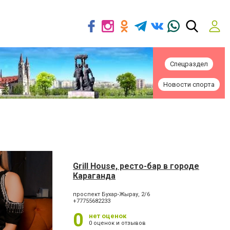
Спецраздел
Новости спорта
Grill House, ресто-бар в городе
Караганда
проспект Бухар-Жырау, 2/6
+77755682233
0
нет оценок
0 оценок и отзывов