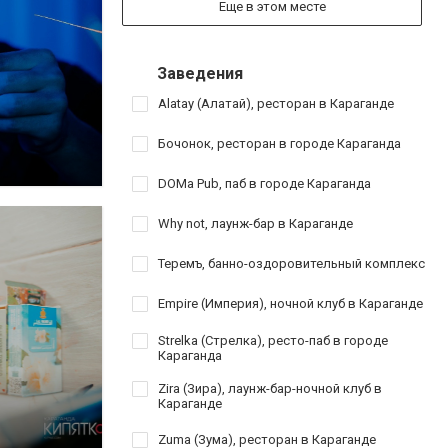
Еще в этом месте
Заведения
Alatay (Алатай), ресторан в Караганде
Бочонок, ресторан в городе Караганда
DOMa Pub, паб в городе Караганда
Why not, лаунж-бар в Караганде
Теремъ, банно-оздоровительный комплекс
Empire (Империя), ночной клуб в Караганде
Strelka (Стрелка), ресто-паб в городе
Караганда
Zira (Зира), лаунж-бар-ночной клуб в
Караганде
Zuma (Зума), ресторан в Караганде