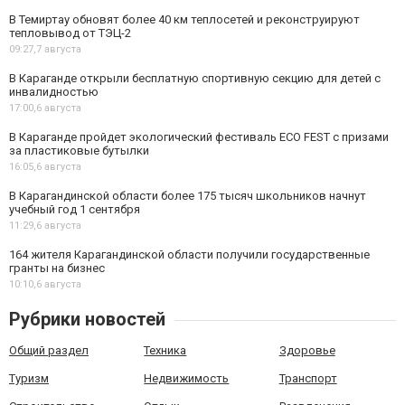
В Темиртау обновят более 40 км теплосетей и реконструируют
тепловывод от ТЭЦ-2
09:27,
7 августа
В Караганде открыли бесплатную спортивную секцию для детей с
инвалидностью
17:00,
6 августа
В Караганде пройдет экологический фестиваль ECO FEST с призами
за пластиковые бутылки
16:05,
6 августа
В Карагандинской области более 175 тысяч школьников начнут
учебный год 1 сентября
11:29,
6 августа
164 жителя Карагандинской области получили государственные
гранты на бизнес
10:10,
6 августа
Рубрики новостей
Общий раздел
Техника
Здоровье
Туризм
Недвижимость
Транспорт