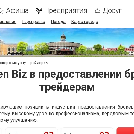
Афиша
Предприятия
Досуг
явления
Горсправка
Погода
Карта города
окерских услуг трейдерам
n Biz в предоставлении б
трейдерам
ирующие позиции в индустрии предоставления брокер
воему высокому уровню профессионализма, передовым т
ному улучшению.