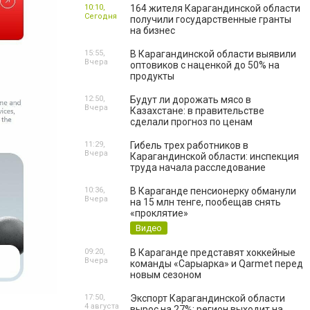
10:10,
164 жителя Карагандинской области
Сегодня
получили государственные гранты
на бизнес
15:55,
В Карагандинской области выявили
Вчера
оптовиков с наценкой до 50% на
продукты
12:50,
Будут ли дорожать мясо в
Вчера
Казахстане: в правительстве
сделали прогноз по ценам
11:29,
Гибель трех работников в
Вчера
Карагандинской области: инспекция
труда начала расследование
10:36,
В Караганде пенсионерку обманули
Вчера
на 15 млн тенге, пообещав снять
«проклятие»
Видео
09:20,
В Караганде представят хоккейные
Вчера
команды «Сарыарка» и Qarmet перед
новым сезоном
17:50,
Экспорт Карагандинской области
4 августа
вырос на 27%: регион выходит на