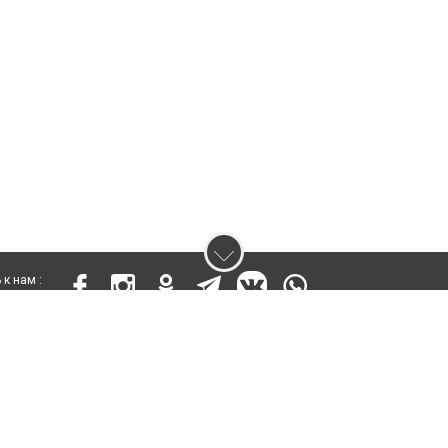
к нам :
 17811-СИ от 26 июля 2019 года
ены. Ретрансляция и цитирование материалов разрешается при указании ги
кста