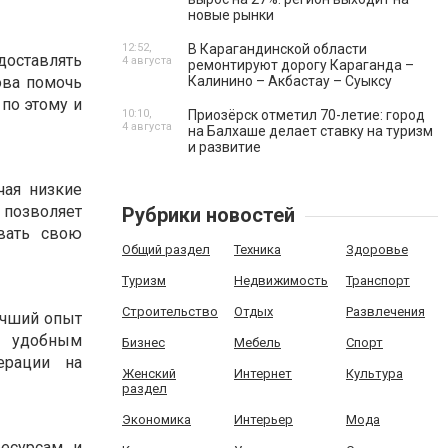
новые рынки
12:52,
В Карагандинской области
оставлять
4 августа
ремонтируют дорогу Караганда –
Калинино – Акбастау – Суыксу
ова помочь
по этому и
10:10,
Приозёрск отметил 70-летие: город
4 августа
на Балхаше делает ставку на туризм
и развитие
ая низкие
позволяет
Рубрики новостей
вать свою
Общий раздел
Техника
Здоровье
Туризм
Недвижимость
Транспорт
Строительство
Отдых
Развлечения
учший опыт
и удобным
Бизнес
Мебель
Спорт
ерации на
Женский
Интернет
Культура
раздел
Экономика
Интерьер
Мода
есурсам и