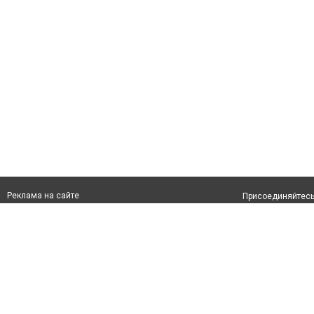
Реклама на сайте
Присоединяйтесь 
Франшиза "CitySites"
info@inkaragandy.kz
О проекте
+7 (700) 978 78 35
Свидетельство №
Все права защищ
первом абзаце те