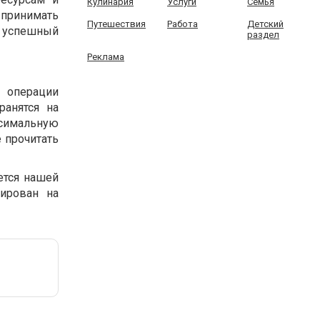
Кулинария
Услуги
Семья
 принимать
Путешествия
Работа
Детский
о успешный
раздел
Реклама
 операции
анятся на
симальную
 прочитать
ется нашей
тирован на