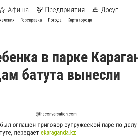
Афиша
Предприятия
Досуг
явления
Горсправка
Погода
Карта города
ебенка в парке Карага
ам батута вынесли
@theconversation.com
, был оглашен приговор супружеской паре по делу
туте, передает
ekaraganda.kz