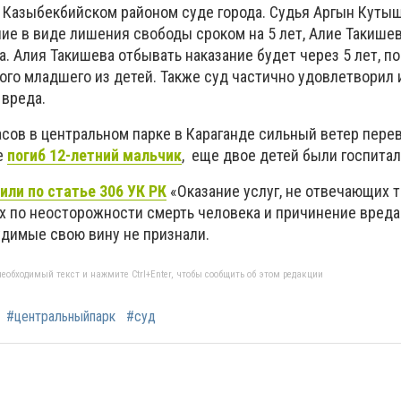
 Казыбекбийском районом суде города. Судья Аргын Куты
ние в виде лишения свободы сроком на 5 лет, Алие Такиш
а. Алия Такишева отбывать наказание будет через 5 лет, 
ого младшего из детей. Также суд частично удовлетворил 
вреда.
асов в центральном парке в Караганде сильный ветер пере
е
погиб 12-летний мальчик
, еще двое детей были госпита
или по статье 306 УК РК
«Оказание услуг, не отвечающих 
х по неосторожности смерть человека и причинение вред
удимые свою вину не признали.
еобходимый текст и нажмите Ctrl+Enter, чтобы сообщить об этом редакции
#центральныйпарк
#суд