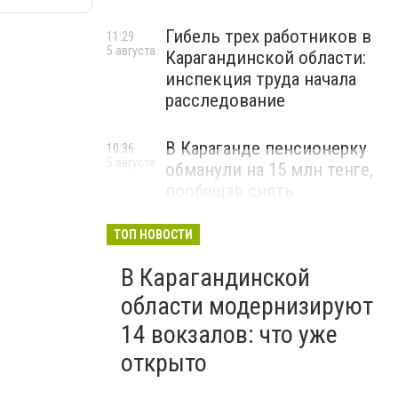
Гибель трех работников в
11:29
5 августа
Карагандинской области:
инспекция труда начала
расследование
В Караганде пенсионерку
10:36
5 августа
обманули на 15 млн тенге,
пообещав снять
«проклятие»
ТОП НОВОСТИ
ВИДЕО
В Карагандинской
области модернизируют
14 вокзалов: что уже
открыто