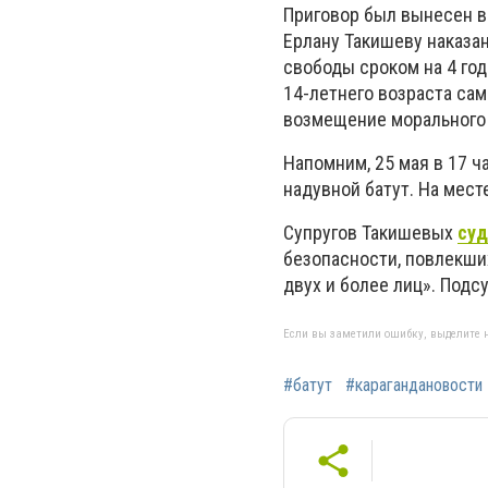
Приговор был вынесен в
Ерлану Такишеву наказа
свободы сроком на 4 год
14-летнего возраста сам
возмещение морального 
Напомним, 25 мая в 17 ч
надувной батут. На мест
Супругов Такишевых
суд
безопасности, повлекши
двух и более лиц». Подс
Если вы заметили ошибку, выделите н
#батут
#карагандановости