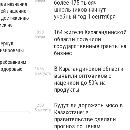
Вчера
более 175 тысяч
шев назначил
школьников начнут
евой лишение
учебный год 1 сентября
по достижению
иск на
164 жителя Карагандинской
10:10
Вчера
области получили
вернул
государственные гранты на
лизированы.
бизнес
требованиям
В Карагандинской области
а здоровью
15:55
5 августа
выявили оптовиков с
наценкой до 50% на
продукты
Будут ли дорожать мясо в
12:50
5 августа
Казахстане: в
правительстве сделали
прогноз по ценам